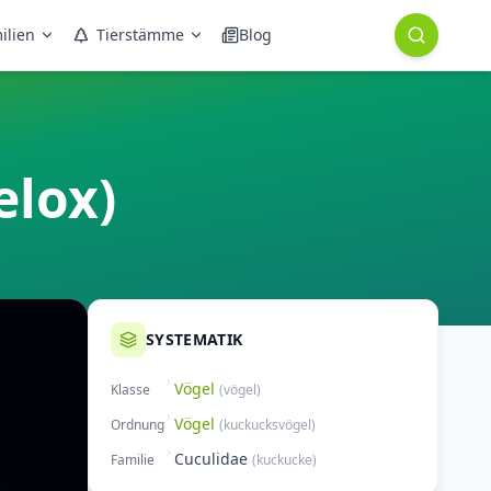
ilien
Tierstämme
Blog
elox)
SYSTEMATIK
Vögel
Klasse
(
vögel
)
Vögel
Ordnung
(
kuckucksvögel
)
Cuculidae
Familie
(
kuckucke
)