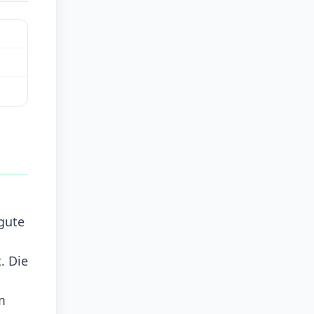
gute
. Die
m