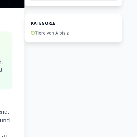
KATEGORIE
Tiere von A bis z
d,
d
end,
 und