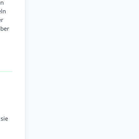
in
eln
er
über
sie