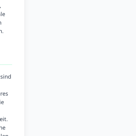
,
le
n
n.
 sind
eres
ie
eit.
che
llen