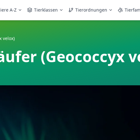
iere A-Z
Tierklassen
Tierordnungen
Tierfam
 velox)
äufer (Geococcyx v