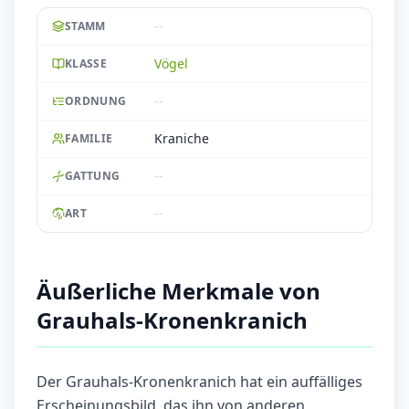
--
STAMM
Vögel
KLASSE
--
ORDNUNG
Kraniche
FAMILIE
--
GATTUNG
--
ART
Äußerliche Merkmale von
Grauhals-Kronenkranich
Der Grauhals-Kronenkranich hat ein auffälliges
Erscheinungsbild, das ihn von anderen