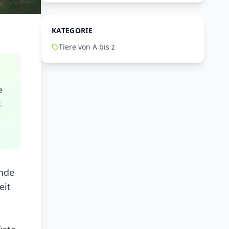
KATEGORIE
Tiere von A bis z
e
t
ende
eit