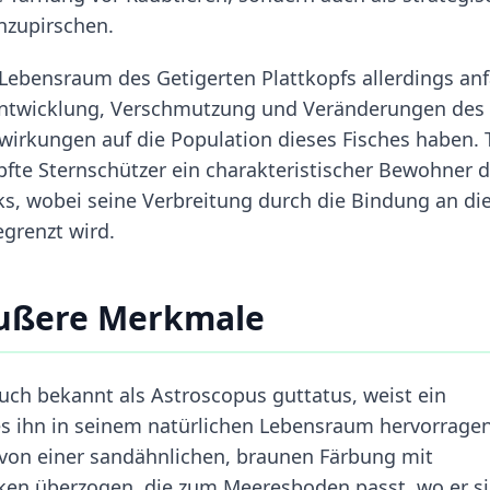
nzupirschen.
bensraum des Getigerten Plattkopfs allerdings anfä
Entwicklung, Verschmutzung und Veränderungen des
irkungen auf die Population dieses Fisches haben. 
fte Sternschützer ein charakteristischer Bewohner d
s, wobei seine Verbreitung durch die Bindung an di
grenzt wird.
äußere Merkmale
ch bekannt als Astroscopus guttatus, weist ein
hes ihn in seinem natürlichen Lebensraum hervorrage
nd von einer sandähnlichen, braunen Färbung mit
en überzogen, die zum Meeresboden passt, wo er s