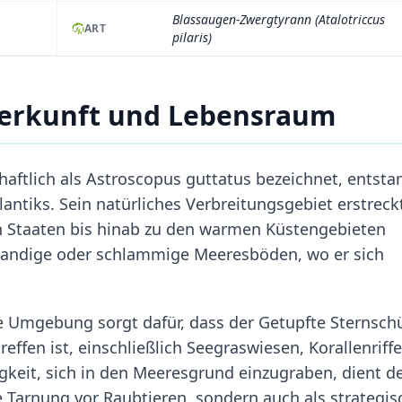
Blassaugen-Zwergtyrann (Atalotriccus
ART
pilaris)
Herkunft und Lebensraum
haftlich als Astroscopus guttatus bezeichnet, entst
ntiks. Sein natürliches Verbreitungsgebiet erstreck
n Staaten bis hinab zu den warmen Küstengebieten
, sandige oder schlammige Meeresböden, wo er sich
 Umgebung sorgt dafür, dass der Getupfte Sternsch
ffen ist, einschließlich Seegraswiesen, Korallenriff
keit, sich in den Meeresgrund einzugraben, dient 
ve Tarnung vor Raubtieren, sondern auch als strategis