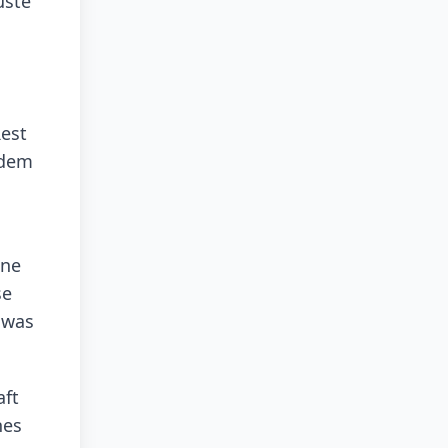
üste
Rest
 dem
ine
se
 was
aft
nes