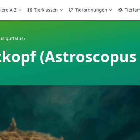
iere A-Z
Tierklassen
Tierordnungen
Tierfam
us guttatus)
tkopf (Astroscopus