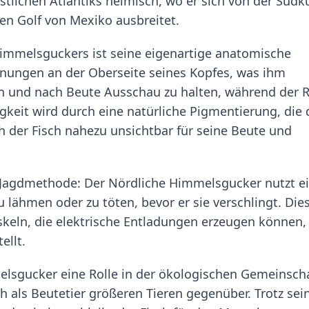
lichen Atlantiks heimisch, wo er sich von der Südk
en Golf von Mexiko ausbreitet.
mmelsguckers ist seine eigenartige anatomische
nungen an der Oberseite seines Kopfes, was ihm
n und nach Beute Ausschau zu halten, während der 
igkeit wird durch eine natürliche Pigmentierung, die
h der Fisch nahezu unsichtbar für seine Beute und
e Jagdmethode: Der Nördliche Himmelsgucker nutzt e
 lähmen oder zu töten, bevor er sie verschlingt. Die
Muskeln, die elektrische Entladungen erzeugen können,
ellt.
elsgucker eine Rolle in der ökologischen Gemeinsch
h als Beutetier größeren Tieren gegenüber. Trotz sei