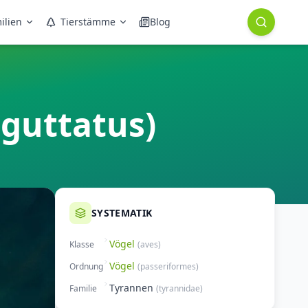
ilien
Tierstämme
Blog
 guttatus)
SYSTEMATIK
Vögel
Klasse
(
aves
)
Vögel
Ordnung
(
passeriformes
)
Tyrannen
Familie
(
tyrannidae
)