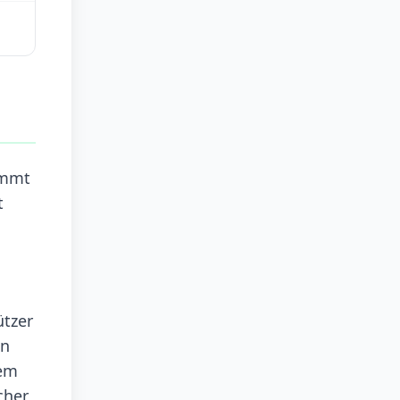
ammt
t
ützer
en
dem
cher