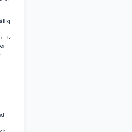
llig
Trotz
er
e
nd
ich