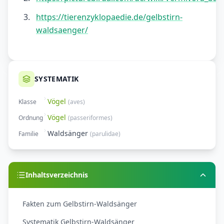
https://tierenzyklopaedie.de/gelbstirn-
waldsaenger/
SYSTEMATIK
Vögel
Klasse
(
aves
)
Vögel
Ordnung
(
passeriformes
)
Waldsänger
Familie
(
parulidae
)
Inhaltsverzeichnis
Fakten zum Gelbstirn-Waldsänger
Systematik Gelbstirn-Waldsänger