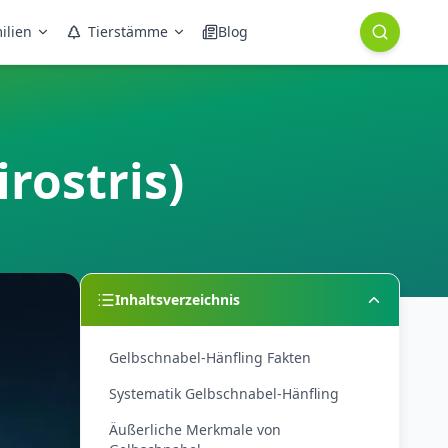
ilien
Tierstämme
Blog
rostris)
Inhaltsverzeichnis
Gelbschnabel-Hänfling Fakten
Systematik Gelbschnabel-Hänfling
Äußerliche Merkmale von