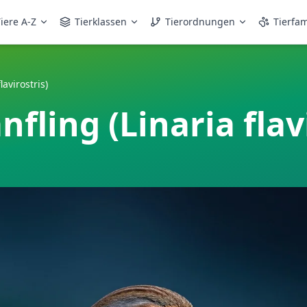
iere A-Z
Tierklassen
Tierordnungen
Tierfam
avirostris)
ling (Linaria flavi