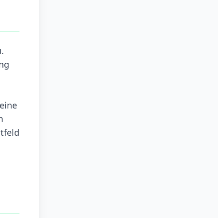
.
ung
eine
m
tfeld