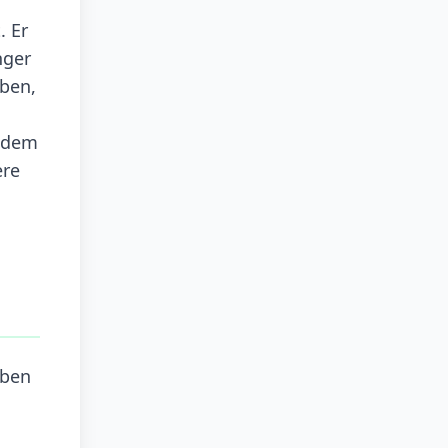
. Er
nger
eben,
endem
ere
eben