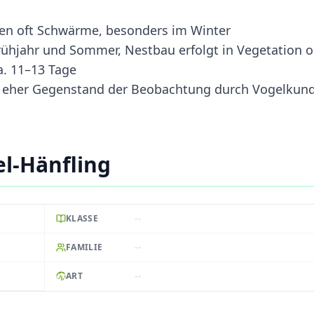
lden oft Schwärme, besonders im Winter
ühjahr und Sommer, Nestbau erfolgt in Vegetation o
a. 11–13 Tage
, eher Gegenstand der Beobachtung durch Vogelkund
l-Hänfling
--
KLASSE
--
FAMILIE
--
ART