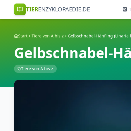
TIER
ENZYKLOPAEDIE.DE
T
Start
Tiere von A bis z
Gelbschnabel-Hänfling (Linaria fl
Gelbschnabel-Hänf
Tiere von A bis z