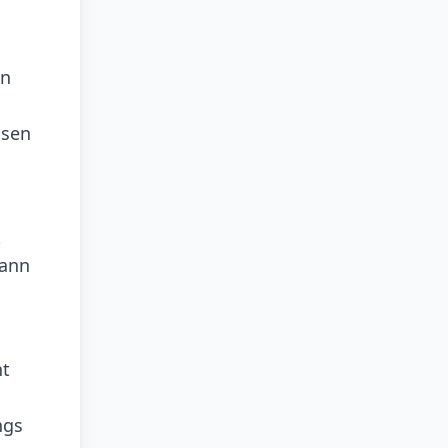
en
ösen
t
dann
ht
ngs