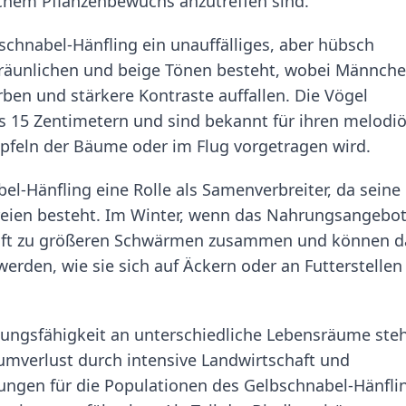
ichem Pflanzenbewuchs anzutreffen sind.
schnabel-Hänfling ein unauffälliges, aber hübsch
bräunlichen und beige Tönen besteht, wobei Männch
rben und stärkere Kontraste auffallen. Die Vögel
is 15 Zentimetern und sind bekannt für ihren melodi
ipfeln der Bäume oder im Flug vorgetragen wird.
el-Hänfling eine Rolle als Samenverbreiter, da seine
eien besteht. Im Winter, wenn das Nahrungsangebo
l oft zu größeren Schwärmen zusammen und können 
erden, wie sie sich auf Äckern oder an Futterstellen
sungsfähigkeit an unterschiedliche Lebensräume ste
mverlust durch intensive Landwirtschaft und
ungen für die Populationen des Gelbschnabel-Hänfli