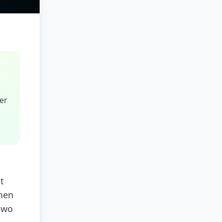
der
t
amen
, wo