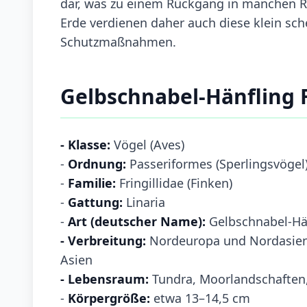
dar, was zu einem Rückgang in manchen Reg
Erde verdienen daher auch diese klein s
Schutzmaßnahmen.
Gelbschnabel-Hänfling 
- Klasse:
Vögel (Aves)
-
Ordnung:
Passeriformes (Sperlingsvögel
-
Familie:
Fringillidae (Finken)
-
Gattung:
Linaria
-
Art (deutscher Name):
Gelbschnabel-Hänf
- Verbreitung:
Nordeuropa und Nordasien;
Asien
- Lebensraum:
Tundra, Moorlandschaften,
-
Körpergröße:
etwa 13–14,5 cm