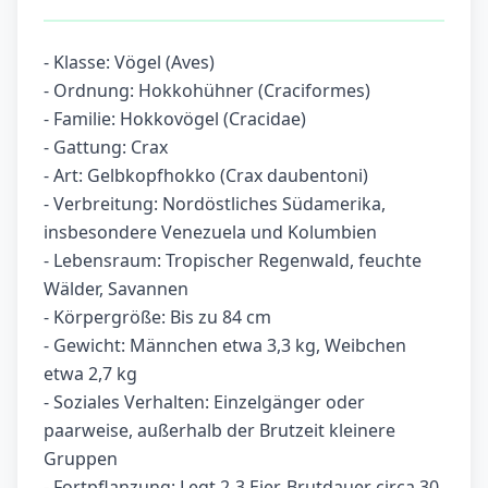
- Klasse: Vögel (Aves)
- Ordnung: Hokkohühner (Craciformes)
- Familie: Hokkovögel (Cracidae)
- Gattung: Crax
- Art: Gelbkopfhokko (Crax daubentoni)
- Verbreitung: Nordöstliches Südamerika,
insbesondere Venezuela und Kolumbien
- Lebensraum: Tropischer Regenwald, feuchte
Wälder, Savannen
- Körpergröße: Bis zu 84 cm
- Gewicht: Männchen etwa 3,3 kg, Weibchen
etwa 2,7 kg
- Soziales Verhalten: Einzelgänger oder
paarweise, außerhalb der Brutzeit kleinere
Gruppen
- Fortpflanzung: Legt 2-3 Eier, Brutdauer circa 30