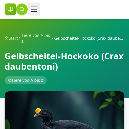
Tiere von A bis
Start
Gelbscheitel-Hockoko (Crax daubentoni)
z
Gelbscheitel-Hockoko (Crax
daubentoni)
Tiere von A bis z