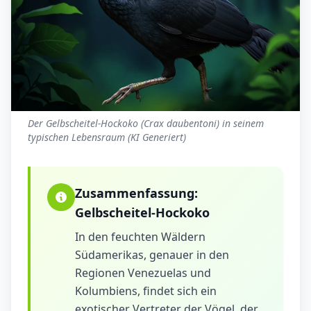
Der Gelbscheitel-Hockoko (Crax daubentoni) in seinem
typischen Lebensraum (KI Generiert)
Zusammenfassung:
Gelbscheitel-Hockoko
In den feuchten Wäldern
Südamerikas, genauer in den
Regionen Venezuelas und
Kolumbiens, findet sich ein
exotischer Vertreter der Vögel, der