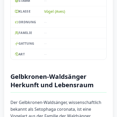
--
STAMM
Vögel (Aves)
KLASSE
--
ORDNUNG
--
FAMILIE
--
GATTUNG
--
ART
Gelbkronen-Waldsänger
Herkunft und Lebensraum
Der Gelbkronen-Waldsänger, wissenschaftlich
bekannt als Setophaga coronata, ist eine
Vogelart aus der Familie der Waldsänger