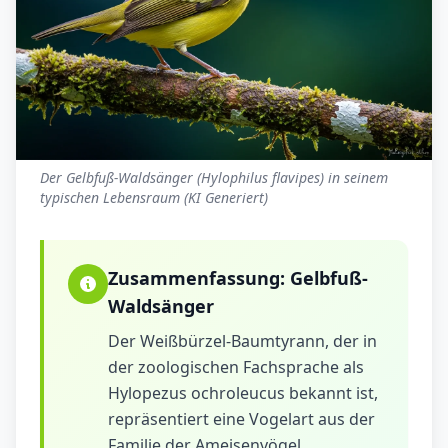
Der Gelbfuß-Waldsänger (Hylophilus flavipes) in seinem
typischen Lebensraum (KI Generiert)
Zusammenfassung:
Gelbfuß-
Waldsänger
Der Weißbürzel-Baumtyrann, der in
der zoologischen Fachsprache als
Hylopezus ochroleucus bekannt ist,
repräsentiert eine Vogelart aus der
Familie der Ameisenvögel