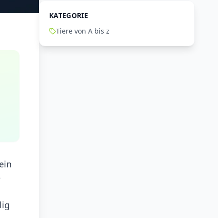
KATEGORIE
Tiere von A bis z
n
ein
e
lig