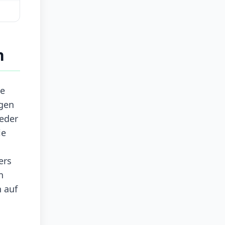
n
ie
ngen
ieder
ie
ers
n
h auf