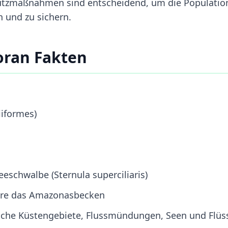
hutzmaßnahmen sind entscheidend, um die Populatio
 und zu sichern.
oran Fakten
iiformes)
eschwalbe (Sternula superciliaris)
ere das Amazonasbecken
sche Küstengebiete, Flussmündungen, Seen und Flüs