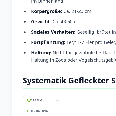
im Binnenland
Körpergröße:
Ca. 21-23 cm
Gewicht:
Ca. 43-60 g
Soziales Verhalten:
Gesellig, brütet i
Fortpflanzung:
Legt 1-2 Eier pro Gele
Haltung:
Nicht für gewöhnliche Hausti
Haltung in Zoos oder Vogelschutzgebie
Systematik Gefleckter
--
STAMM
--
ORDNUNG