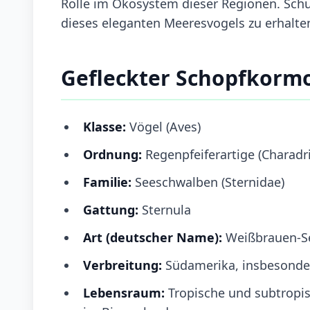
Rolle im Ökosystem dieser Regionen. Sc
dieses eleganten Meeresvogels zu erhalten
Gefleckter Schopfkorm
Klasse:
Vögel (Aves)
Ordnung:
Regenpfeiferartige (Charadr
Familie:
Seeschwalben (Sternidae)
Gattung:
Sternula
Art (deutscher Name):
Weißbrauen-Se
Verbreitung:
Südamerika, insbesond
Lebensraum:
Tropische und subtropi