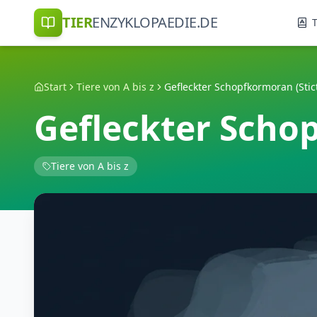
TIER
ENZYKLOPAEDIE.DE
T
Start
Tiere von A bis z
Gefleckter Scho
Tiere von A bis z