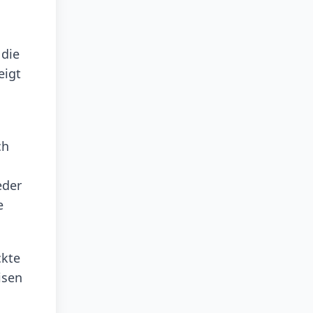
 die
eigt
ch
eder
e
ckte
isen