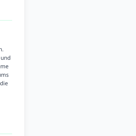
n.
 und
teme
aums
 die