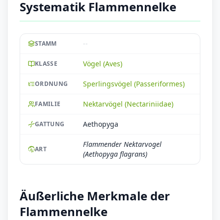
Systematik Flammennelke
--
STAMM
Vögel (Aves)
KLASSE
Sperlingsvögel (Passeriformes)
ORDNUNG
Nektarvögel (Nectariniidae)
FAMILIE
Aethopyga
GATTUNG
Flammender Nektarvogel
ART
(Aethopyga flagrans)
Äußerliche Merkmale der
Flammennelke