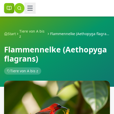
Tiere von A bis
Start
Flammennelke (Aethopyga flagrans)
z
Flammennelke (Aethopyga
flagrans)
Tiere von A bis z