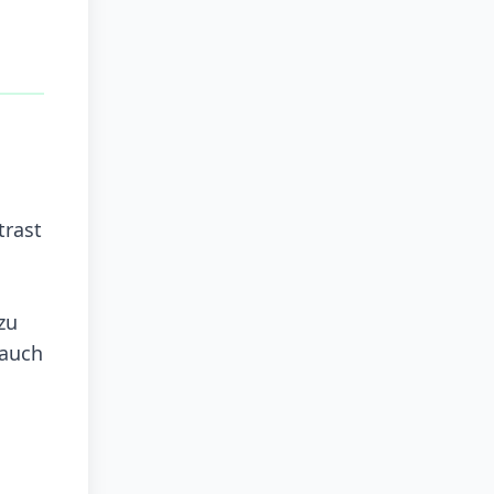
trast
zu
 auch