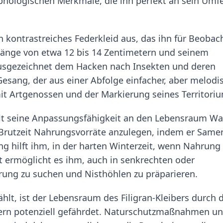
hologischen Merkmale, die ihn perfekt an sein Umf
in kontrastreiches Federkleid aus, das ihn für Beobac
rlänge von etwa 12 bis 14 Zentimetern und seinem
 ausgezeichnet dem Hacken nach Insekten und deren
esang, der aus einer Abfolge einfacher, aber melodi
t Artgenossen und der Markierung seines Territori
gelt seine Anpassungsfähigkeit an den Lebensraum Wa
r Brutzeit Nahrungsvorräte anzulegen, indem er Same
g hilft ihm, in der harten Winterzeit, wenn Nahrung
st ermöglicht es ihm, auch in senkrechten oder
g zu suchen und Nisthöhlen zu präparieren.
hlt, ist der Lebensraum des Filigran-Kleibers durch d
rn potenziell gefährdet. Naturschutzmaßnahmen u