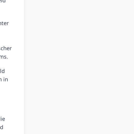
eld
hter
scher
ums.
ld
n in
ie
nd