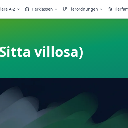
iere A-Z
Tierklassen
Tierordnungen
Tierfam
Sitta villosa)