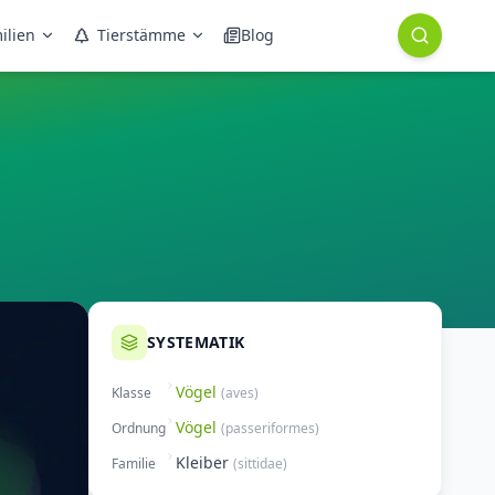
ilien
Tierstämme
Blog
SYSTEMATIK
Vögel
Klasse
(
aves
)
Vögel
Ordnung
(
passeriformes
)
Kleiber
Familie
(
sittidae
)