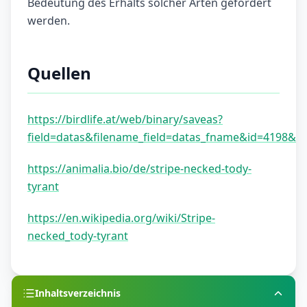
Bedeutung des Erhalts solcher Arten gefördert
werden.
Quellen
https://birdlife.at/web/binary/saveas?
field=datas&filename_field=datas_fname&id=4198&mo
https://animalia.bio/de/stripe-necked-tody-
tyrant
https://en.wikipedia.org/wiki/Stripe-
necked_tody-tyrant
Inhaltsverzeichnis