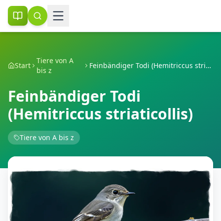
Tiere von A
Start
Feinbändiger Todi (Hemitriccus striaticollis)
bis z
Feinbändiger Todi
(Hemitriccus striaticollis)
Tiere von A bis z