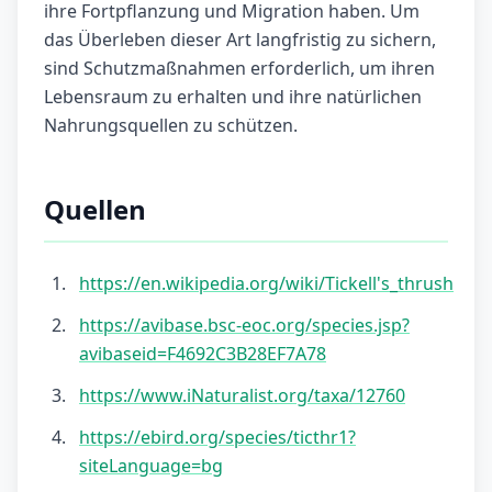
ihre Fortpflanzung und Migration haben. Um
das Überleben dieser Art langfristig zu sichern,
sind Schutzmaßnahmen erforderlich, um ihren
Lebensraum zu erhalten und ihre natürlichen
Nahrungsquellen zu schützen.
Quellen
https://en.wikipedia.org/wiki/Tickell's_thrush
https://avibase.bsc-eoc.org/species.jsp?
avibaseid=F4692C3B28EF7A78
https://www.iNaturalist.org/taxa/12760
https://ebird.org/species/ticthr1?
siteLanguage=bg