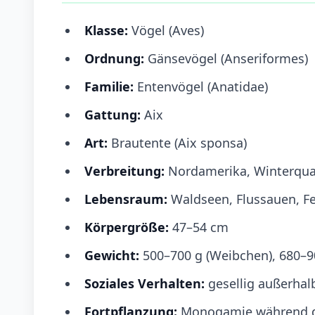
Klasse:
Vögel (Aves)
Ordnung:
Gänsevögel (Anseriformes)
Familie:
Entenvögel (Anatidae)
Gattung:
Aix
Art:
Brautente (Aix sponsa)
Verbreitung:
Nordamerika, Winterquar
Lebensraum:
Waldseen, Flussauen, Fe
Körpergröße:
47–54 cm
Gewicht:
500–700 g (Weibchen), 680–9
Soziales Verhalten:
gesellig außerhalb
Fortpflanzung:
Monogamie während der 