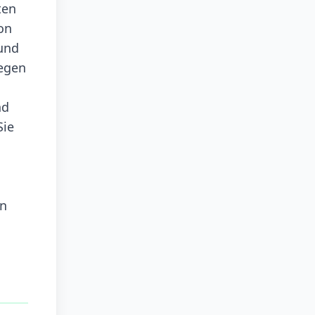
ten
on
 und
gegen
nd
Sie
an