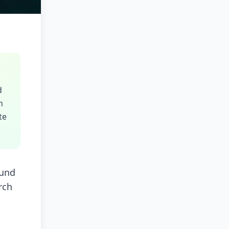
d
h
te
 und
rch