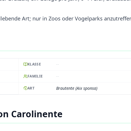
dlebende Art; nur in Zoos oder Vogelparks anzutreffe
--
KLASSE
--
FAMILIE
Brautente (Aix sponsa)
ART
on Carolinente