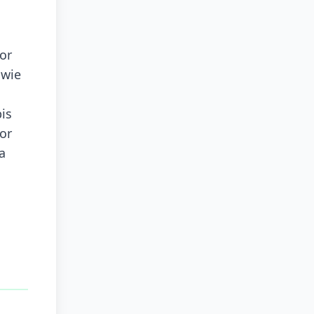
or
 wie
is
vor
a