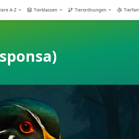
iere A-Z
Tierklassen
Tierordnungen
Tierfam
 sponsa)