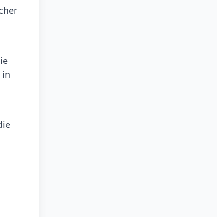
icher
ie
 in
die