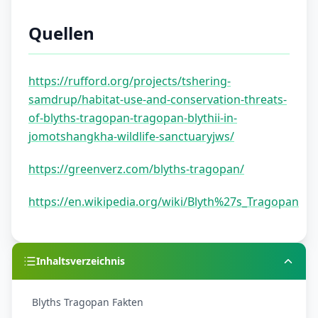
Quellen
https://rufford.org/projects/tshering-
samdrup/habitat-use-and-conservation-threats-
of-blyths-tragopan-tragopan-blythii-in-
jomotshangkha-wildlife-sanctuaryjws/
https://greenverz.com/blyths-tragopan/
https://en.wikipedia.org/wiki/Blyth%27s_Tragopan
Inhaltsverzeichnis
Blyths Tragopan Fakten