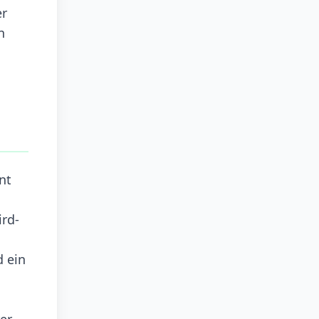
er
n
nt
ird-
d ein