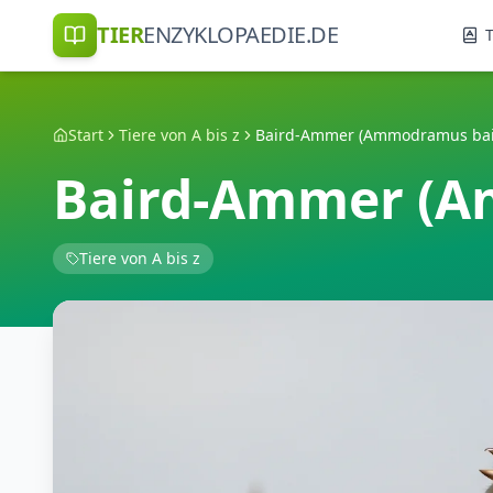
TIER
ENZYKLOPAEDIE.DE
T
Start
Tiere von A bis z
Baird-Ammer (Ammodramus bair
Baird-Ammer (A
Tiere von A bis z