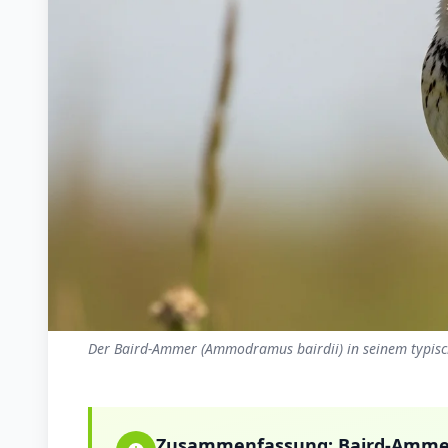
Der Baird-Ammer (Ammodramus bairdii) in seinem typisc
Zusammenfassung:
Baird-Amme