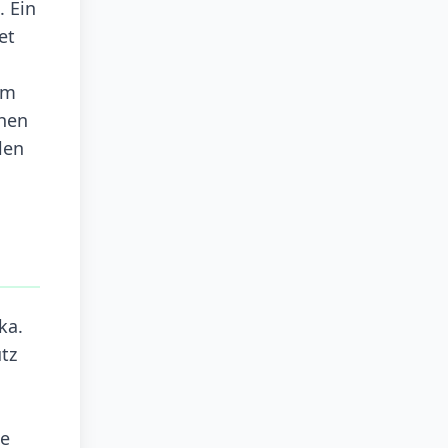
. Ein
et
em
ehen
len
ka.
tz
n
ie