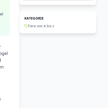
el
KATEGORIE
Tiere von A bis z
r
ögel
d
en
s