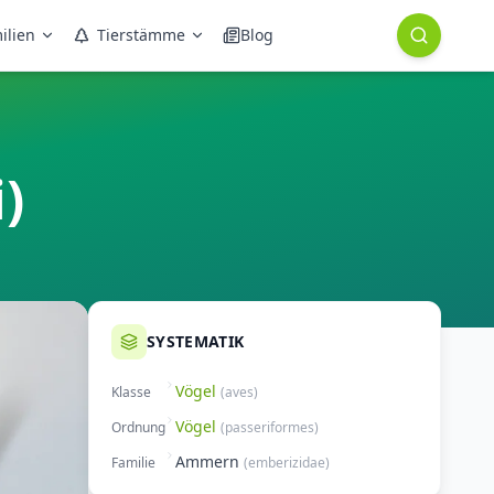
ilien
Tierstämme
Blog
)
SYSTEMATIK
Vögel
Klasse
(
aves
)
Vögel
Ordnung
(
passeriformes
)
Ammern
Familie
(
emberizidae
)