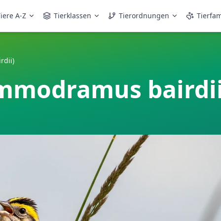
iere A-Z
Tierklassen
Tierordnungen
Tierfam
dii)
mmodramus bairdii