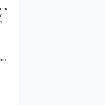
seine
en
es
e
zen