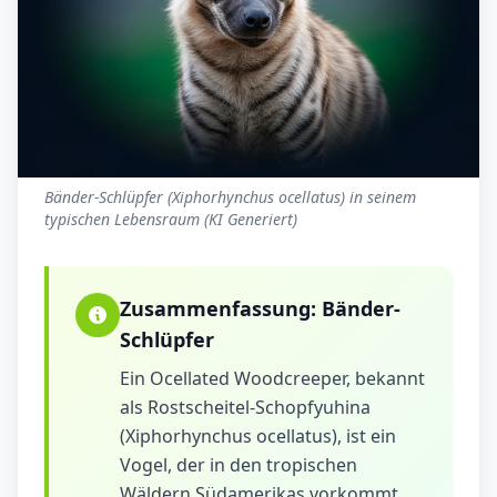
Bänder-Schlüpfer (Xiphorhynchus ocellatus) in seinem
typischen Lebensraum (KI Generiert)
Zusammenfassung:
Bänder-
Schlüpfer
Ein Ocellated Woodcreeper, bekannt
als Rostscheitel-Schopfyuhina
(Xiphorhynchus ocellatus), ist ein
Vogel, der in den tropischen
Wäldern Südamerikas vorkommt.