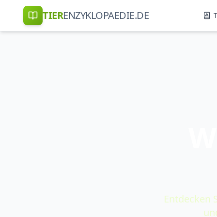
TIER
ENZYKLOPAEDIE.DE
T
W
Entdecken S
un