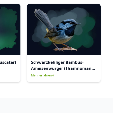
uscater)
Schwarzkehliger Bambus-
Ameisenwürger (Thamnomanes
saturninus)
Mehr erfahren