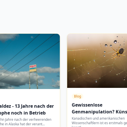
Blog
Gewissenlose
ldez - 13 Jahre nach der
Genmanipulation? Küns
ophe noch in Betrieb
Spinnseide hergestellt
Kanadischen und amerikanischen
ehn Jahre nach der verheerenden
Wissenschaftlern ist es erstmals g
he in Alaska hat der verant
...