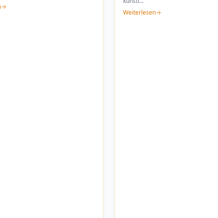
künstl
...
n
Weiterlesen