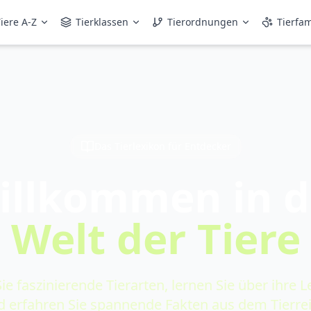
iere A-Z
Tierklassen
Tierordnungen
Tierfam
Das Tierlexikon für Entdecker
illkommen in d
Welt der Tiere
ie faszinierende Tierarten, lernen Sie über ihre
d erfahren Sie spannende Fakten aus dem Tierrei