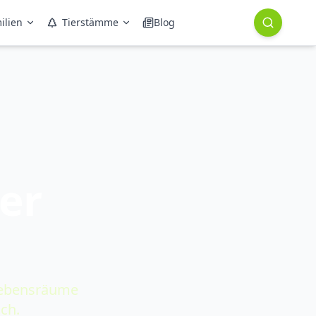
ilien
Tierstämme
Blog
er
 Lebensräume
ch.