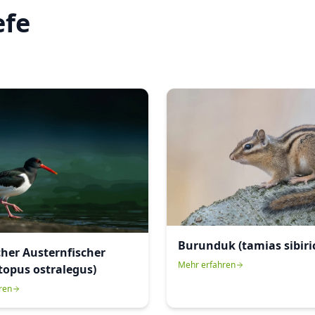
efe
Burunduk (tamias sibiri
cher Austernfischer
Mehr erfahren
opus ostralegus)
ren