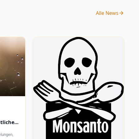
Alle News
tliche
elungen,